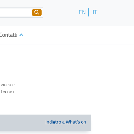
IT
EN
Contatti
 video e
 tecnici
Indietro a What's on