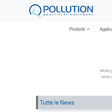
Prodotti
Applic
White p
tanto a
Tutte le News