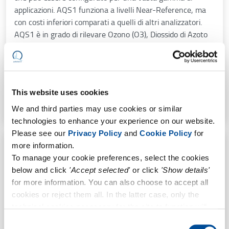
applicazioni. AQS1 funziona a livelli Near-Reference, ma
con costi inferiori comparati a quelli di altri analizzatori.
AQS1 è in grado di rilevare Ozono (O3), Diossido di Azoto
(NO2), Polveri (PM2.5 […]
Tecnologie:
EC, Nephelometry, OPC, PID, SC
Compounds:
CO, NO2, NOx, O3, PM1, PM10, PM2.5, TSP,
VOC
This website uses cookies
Brands:
Aeroqual
We and third parties may use cookies or similar
technologies to enhance your experience on our website.
Please see our
Privacy Policy
and
Cookie Policy
for
AQM65
more information.
To manage your cookie preferences, select the cookies
below and click
'Accept selected'
or click
'Show details'
for more information. You can also choose to accept all
cookies or reject them all. In the latter case, only the
technical cookies necessary for the site to function will
remain active.
Consent