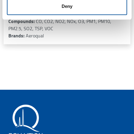
PM2.5, PM1), […]
Deny
Tecnologie:
EC, NDIR, Nephelometry, OPC, PID, SC
Compounds:
CO, CO2, NO2, NOx, O3, PM1, PM10,
PM2.5, SO2, TSP, VOC
Brands:
Aeroqual